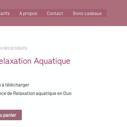
arifs
A propos
Contact
Bons cadeaux
s les produits
laxation Aquatique
 à télécharger
ce de Relaxation aquatique en Duo
u panier