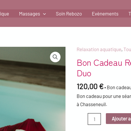
tique
Massages
Soin Rebozo
Evènements
T
Relaxation aquatique
,
Tou
quantité
Bon Cadeau Re
de
Bon
Duo
cadeau
Relaxation
120,00
€
• Bon cadeau
aquatique
Bon cadeau pour une séan
Duo
à Chasseneuil.
Ajouter a