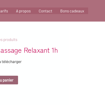
arifs
A propos
Contact
Bons cadeaux
es produits
assage Relaxant 1h
à télécharger
u panier