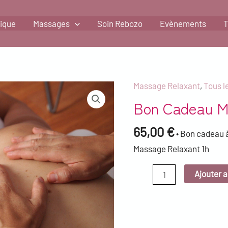
tique
Massages
Soin Rebozo
Evènements
T
Massage Relaxant
,
Tous l
quantité
Bon Cadeau M
de
Bon
65,00
€
cadeau
• Bon cadeau 
Massage
Massage Relaxant 1h
Relaxant
1h
Ajouter a