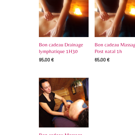
Bon cadeau Drainage
Bon cadeau Massa
lymphatique 1H30
Post natal 1h
95,00
€
65,00
€
Bon cadeau Massage